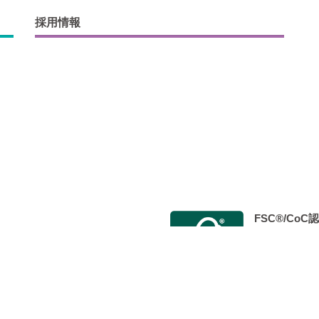
採用情報
FSC®/Co
会 Japan Color認証制度事
2014年9月
 標準印刷認証」を取得し、 認定工
た。