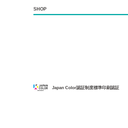
SHOP
Japan Color認証制度標準印刷認証
2021年1月、社団法人 日本印刷産業機械工業
務局より、「Japan Color認証制度
場となりました。