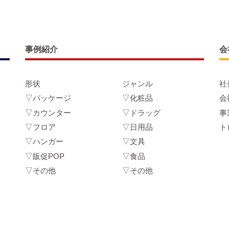
事例紹介
会
形状
ジャンル
社
▽パッケージ
▽化粧品
会
▽カウンター
▽ドラッグ
事
▽フロア
▽日用品
ト
▽ハンガー
▽文具
▽販促POP
▽食品
▽その他
▽その他