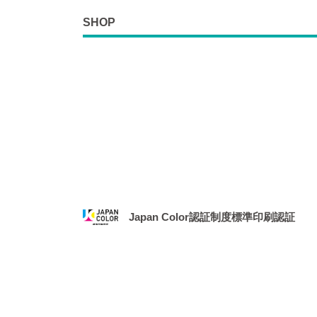
SHOP
Japan Color認証制度標準印刷認証
2021年1月、社団法人 日本印刷産業機械工業
務局より、「Japan Color認証制度
場となりました。