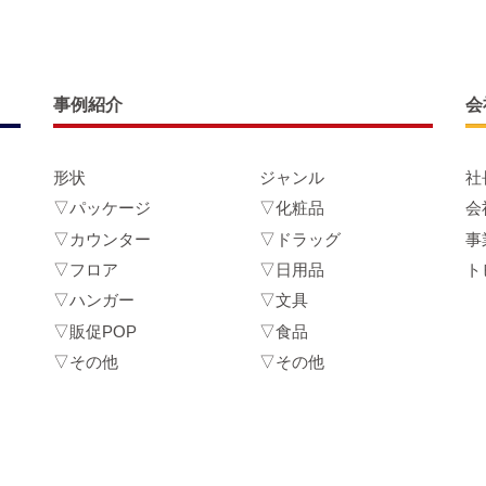
事例紹介
会
形状
ジャンル
社
▽パッケージ
▽化粧品
会
▽カウンター
▽ドラッグ
事
▽フロア
▽日用品
ト
▽ハンガー
▽文具
▽販促POP
▽食品
▽その他
▽その他