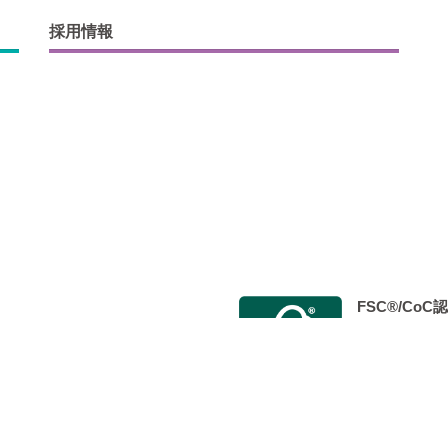
採用情報
FSC®/Co
会 Japan Color認証制度事
2014年9月
 標準印刷認証」を取得し、 認定工
た。