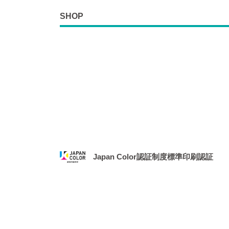
SHOP
Japan Color認証制度標準印刷認証
2021年1月、社団法人 日本印刷産業機械工業
務局より、「Japan Color認証制度
場となりました。