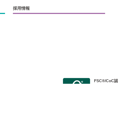
採用情報
FSC®/Co
会 Japan Color認証制度事
2014年9月
 標準印刷認証」を取得し、 認定工
た。