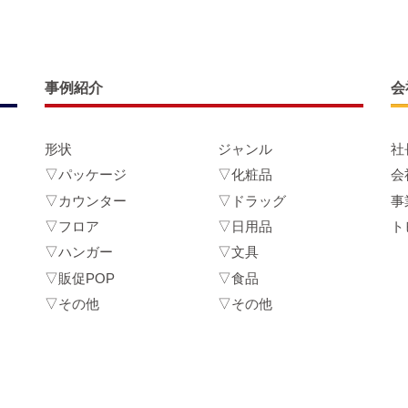
事例紹介
会
形状
ジャンル
社
▽パッケージ
▽化粧品
会
▽カウンター
▽ドラッグ
事
▽フロア
▽日用品
ト
▽ハンガー
▽文具
▽販促POP
▽食品
▽その他
▽その他