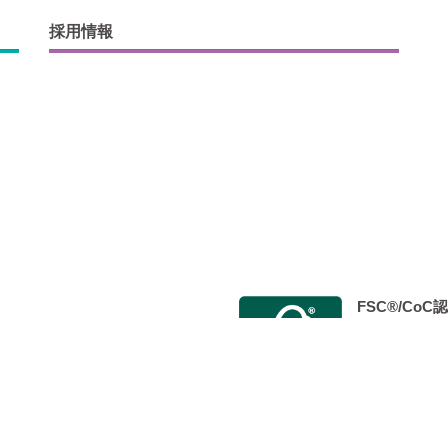
採用情報
FSC®/Co
会 Japan Color認証制度事
2014年9月
 標準印刷認証」を取得し、 認定工
た。