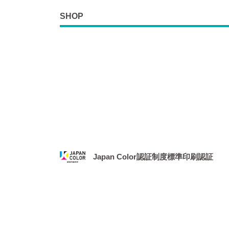
SHOP
Japan Color認証制度標準印刷認証
2021年1月、社団法人 日本印刷産業機械工業
務局より、「Japan Color認証制度
場となりました。