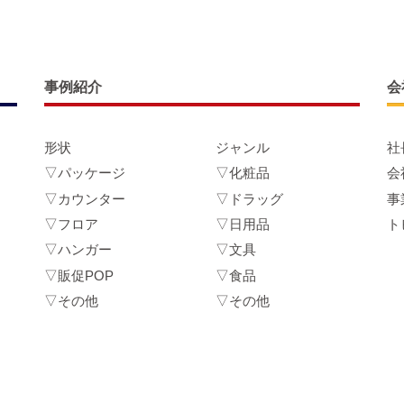
事例紹介
会
形状
ジャンル
社
▽パッケージ
▽化粧品
会
▽カウンター
▽ドラッグ
事
▽フロア
▽日用品
ト
▽ハンガー
▽文具
▽販促POP
▽食品
▽その他
▽その他