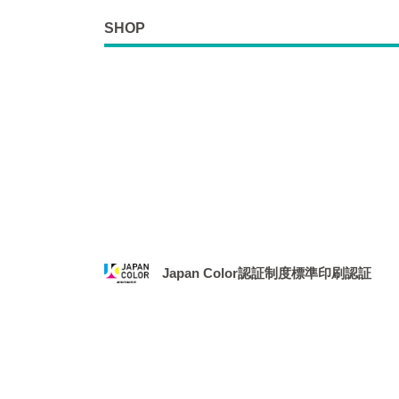
SHOP
Japan Color認証制度標準印刷認証
2021年1月、社団法人 日本印刷産業機械工業
務局より、「Japan Color認証制度
場となりました。