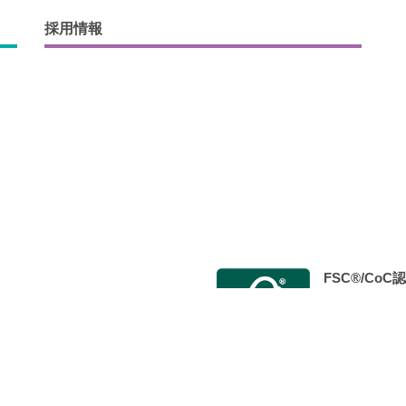
採用情報
FSC®/Co
会 Japan Color認証制度事
2014年9月
 標準印刷認証」を取得し、 認定工
た。