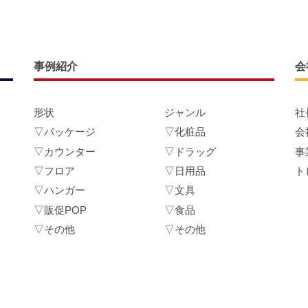
事例紹介
会
形状
ジャンル
社
▽パッケージ
▽化粧品
会
▽カウンター
▽ドラッグ
事
▽フロア
▽日用品
ト
▽ハンガー
▽文具
▽販促POP
▽食品
▽その他
▽その他