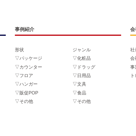
事例紹介
会
形状
ジャンル
社
▽パッケージ
▽化粧品
会
▽カウンター
▽ドラッグ
事
▽フロア
▽日用品
ト
▽ハンガー
▽文具
▽販促POP
▽食品
▽その他
▽その他