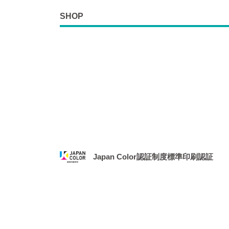
SHOP
Japan Color認証制度標準印刷認証
2021年1月、社団法人 日本印刷産業機械工業
務局より、「Japan Color認証制度
場となりました。