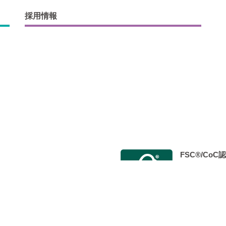
採用情報
FSC®/Co
会 Japan Color認証制度事
2014年9月
 標準印刷認証」を取得し、 認定工
た。