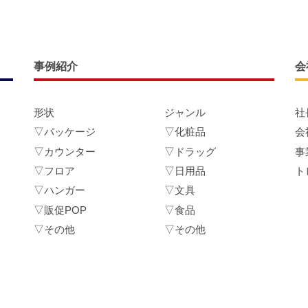
事例紹介
会
形状
ジャンル
社
▽パッケージ
▽化粧品
会
▽カウンター
▽ドラッグ
事
▽フロア
▽日用品
ト
▽ハンガー
▽文具
▽販促POP
▽食品
▽その他
▽その他