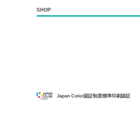
SHOP
Japan Color認証制度標準印刷認証
2021年1月、社団法人 日本印刷産業機械工業
務局より、「Japan Color認証制度
場となりました。