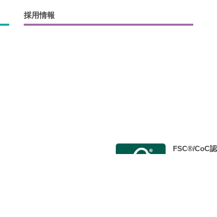
採用情報
FSC®/Co
会 Japan Color認証制度事
2014年9月
 標準印刷認証」を取得し、 認定工
た。