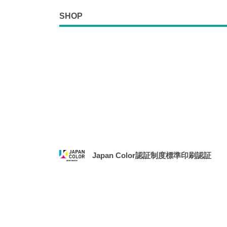
SHOP
Japan Color認証制度標準印刷認証
2021年1月、社団法人 日本印刷産業機械工業
務局より、「Japan Color認証制度
場となりました。