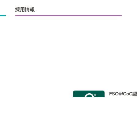
採用情報
FSC®/Co
会 Japan Color認証制度事
2014年9月
 標準印刷認証」を取得し、 認定工
た。