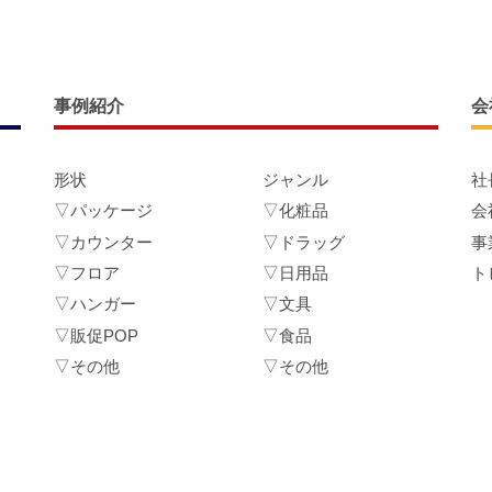
事例紹介
会
形状
ジャンル
社
▽パッケージ
▽化粧品
会
▽カウンター
▽ドラッグ
事
▽フロア
▽日用品
ト
▽ハンガー
▽文具
▽販促POP
▽食品
▽その他
▽その他