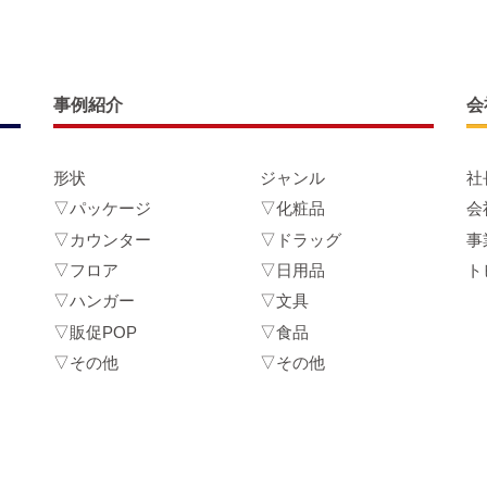
事例紹介
会
形状
ジャンル
社
▽パッケージ
▽化粧品
会
▽カウンター
▽ドラッグ
事
▽フロア
▽日用品
ト
▽ハンガー
▽文具
▽販促POP
▽食品
▽その他
▽その他