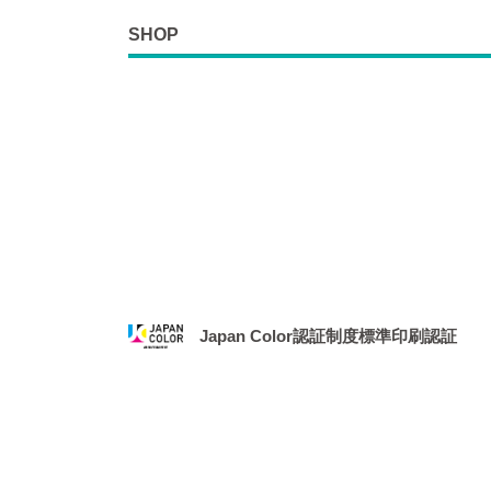
SHOP
Japan Color認証制度標準印刷認証
2021年1月、社団法人 日本印刷産業機械工業
務局より、「Japan Color認証制度
場となりました。