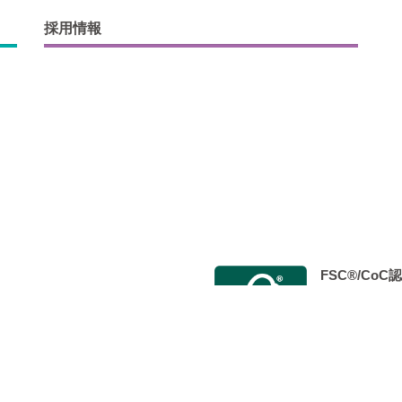
採用情報
FSC®/Co
会 Japan Color認証制度事
2014年9月
 標準印刷認証」を取得し、 認定工
た。