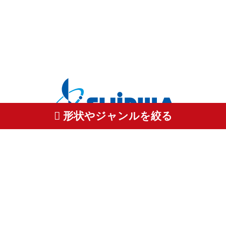
形状やジャンルを絞る
株式会社 新和製作所
〒350-1155 埼玉県川越市下赤坂736-2
TEL: 049-269-0033 FAX: 049-269-0030
プライバシーポリシーについて
特定商取引に基づく表記
©2019 Shinwa Factory