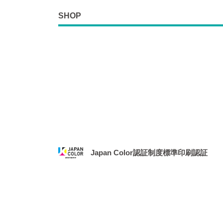
SHOP
Japan Color認証制度標準印刷認証
2021年1月、社団法人 日本印刷産業機械工業
務局より、「Japan Color認証制度
場となりました。