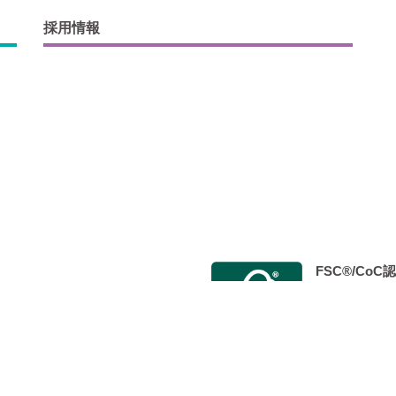
採用情報
FSC®/Co
会 Japan Color認証制度事
2014年9月
 標準印刷認証」を取得し、 認定工
た。