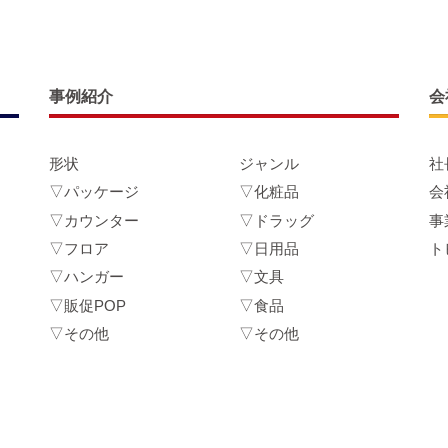
事例紹介
会
形状
ジャンル
社
▽パッケージ
▽化粧品
会
▽カウンター
▽ドラッグ
事
▽フロア
▽日用品
ト
▽ハンガー
▽文具
▽販促POP
▽食品
▽その他
▽その他