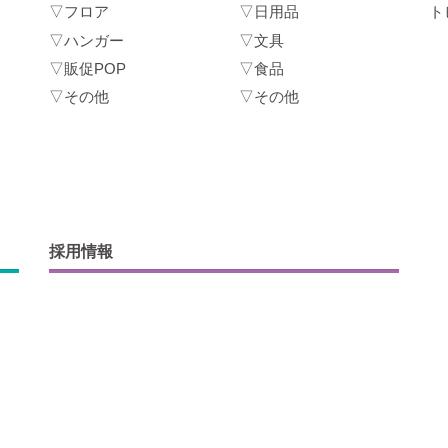
▽フロア
▽日用品
ト
▽ハンガー
▽文具
▽販促POP
▽食品
▽その他
▽その他
採用情報