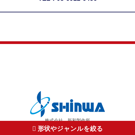
株式会社 新和製作所
〒350-1155 埼玉県川越市下赤坂736-2
形状やジャンルを絞る
TEL: 049-269-0033 FAX: 049-269-0030